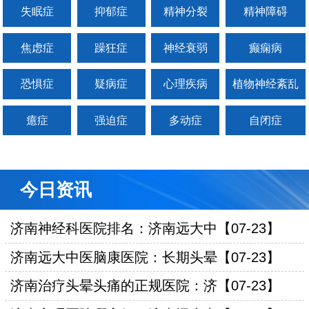
失眠症
抑郁症
精神分裂
精神障碍
焦虑症
躁狂症
神经衰弱
癫痫病
恐惧症
疑病症
心理疾病
植物神经紊乱
癔症
强迫症
多动症
自闭症
今日资讯
济南神经科医院排名：济南远大中【07-23】
济南远大中医脑康医院：长期头晕【07-23】
济南治疗头晕头痛的正规医院：济【07-23】