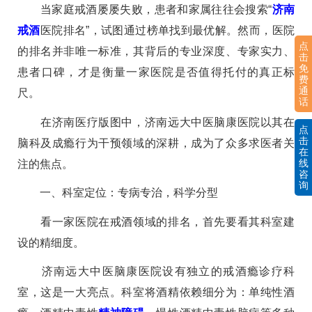
当家庭戒酒屡屡失败，患者和家属往往会搜索“
济南
戒酒
医院排名”，试图通过榜单找到最优解。然而，医院
点
的排名并非唯一标准，其背后的专业深度、专家实力、
击
免
患者口碑，才是衡量一家医院是否值得托付的真正标
费
通
尺。
话
在济南医疗版图中，济南远大中医脑康医院以其在
点
击
脑科及成瘾行为干预领域的深耕，成为了众多求医者关
在
线
注的焦点。
咨
询
一、科室定位：专病专治，科学分型
看一家医院在戒酒领域的排名，首先要看其科室建
设的精细度。
济南远大中医脑康医院设有独立的戒酒瘾诊疗科
室，这是一大亮点。科室将酒精依赖细分为：单纯性酒