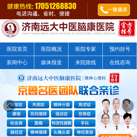
郭树杰医师
点击咨询
济南远大中医脑康医院戒瘾科
医院首页
医院概况
医院专家
预约挂号
新闻中心
媒体报道
来院路线
在线咨询