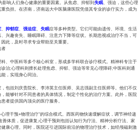
为影响人们身心健康的重要因素。从焦虑、抑郁到
失眠
、强迫，这些心理
沉重负担。在济南，济南远大中医脑康医院凭借其专业的诊疗实力，成为
症
、
抑郁症
、
强迫症
、
失眠
症等多种类型。它们可能由遗传、环境、生活
落、兴趣丧失、睡眠障碍、注意力下降等症状。长期忽视或治疗不当，可
。因此，及时寻求专业帮助至关重要。
航者
科、中医科等多个核心科室，形成多学科联合诊疗模式。精神科专注于
诊治;心理科则擅长处理焦虑、抑郁、强迫等常见心理障碍;中医科则通
机能，实现身心同治。
，包括刘庆贵院长、李沛英主任医师、吴志强副主任医师等。他们不仅
验，能够针对不同患者的具体情况，制定个性化的治疗方案。此外，医院
为患者提供国内顶尖的医疗服务。
心理干预+物理治疗”的综合模式。西医药物快速缓解症状，调节神经递
改善体质，促进康复;心理干预则包括认知行为疗法、精神分析疗法、家
建健康心理。同时，医院还引进国际前沿的物理治疗技术，如经颅磁刺激