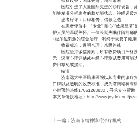
检查设备：国际先进，精准诊断
医院引进了大量国际先进的诊疗设备，如N
能够精准分析患者的脑功能状态、神经递质
患者好评：口碑相传，信赖之选
在患者评价中，“专业”“耐心”“效果显著
护人员的温暖关怀。一位长期失眠伴随抑郁的
+经颅磁刺激的综合治疗，我终于恢复了健康
收费标准：透明合理，亲民路线
医院坚持诚信原则，所有收费项目严格按照相
元，深度心理评估或神经心理测试费用可能达5
费用减免或援助。
结语
济南远大中医脑康医院以其专业的诊疗实
口碑以及透明的收费标准，成为济南精神障碍
小时预约热线17051268830，寻求专业帮
本文章链接地址：
http://www.jnydnk.net/jsz
上一篇：
济南市精神障碍治疗机构