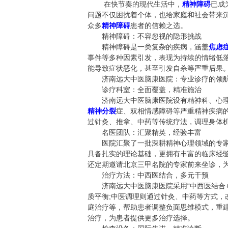
在快节奏的现代生活中，
精神障碍
已成
问题不仅困扰着个体，也给家庭和社会带来
众多
精神障碍
患者的信赖之选。
精神障碍：不容忽视的隐形挑战
精神障碍是一类复杂的疾病，涵盖
焦虑
事件等多种因素引发，表现为持续的情绪低
能导致症状恶化，甚至引发自杀等严重后果
济南远大中医脑康医院：专业诊疗的领
诊疗科室：全面覆盖，精准施治
济南远大中医脑康医院设有精神科、心理
精神分裂
症、双相情感障碍等严重精神疾病的
过针灸、推拿、中药等传统疗法，调理身体
名医团队：汇聚精英，经验丰富
医院汇聚了一批深耕精神心理领域的专家
具备扎实的理论基础，更拥有丰富的临床经
还定期邀请北京三甲名院的专家前来坐诊，
治疗方法：中西医结合，多元干预
济南远大中医脑康医院采用“中西医结合+
质平衡;中医调理则通过针灸、中药等方式，
庭治疗等，帮助患者调整负面思维模式，重
治疗，为患者提供更多治疗选择。