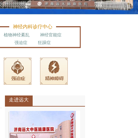
神经内科诊疗中心
植物神经紊乱
神经官能症
强迫症
狂躁症
走进远大