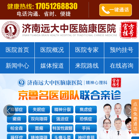
郭树杰医师
点击咨询
济南远大中医脑康医院戒瘾科
医院首页
医院概况
医院专家
预约挂号
新闻中心
媒体报道
来院路线
在线咨询
点
击
免
费
通
话