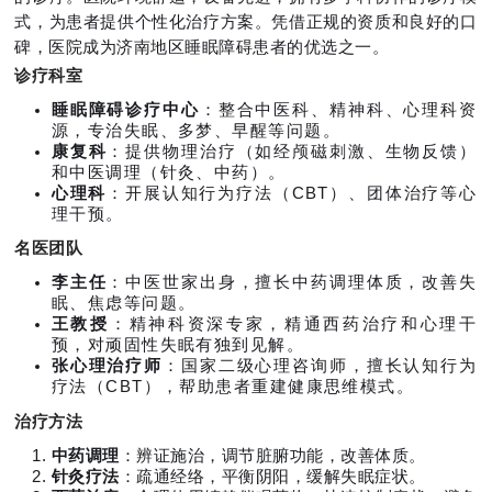
式，为患者提供个性化治疗方案。凭借正规的资质和良好的口
碑，医院成为济南地区睡眠障碍患者的优选之一。
诊疗科室
睡眠障碍诊疗中心
：整合中医科、精神科、心理科资
源，专治失眠、多梦、早醒等问题。
康复科
：提供物理治疗（如经颅磁刺激、生物反馈）
和中医调理（针灸、中药）。
心理科
：开展认知行为疗法（CBT）、团体治疗等心
理干预。
名医团队
李主任
：中医世家出身，擅长中药调理体质，改善失
眠、焦虑等问题。
王教授
：精神科资深专家，精通西药治疗和心理干
预，对顽固性失眠有独到见解。
张心理治疗师
：国家二级心理咨询师，擅长认知行为
疗法（CBT），帮助患者重建健康思维模式。
治疗方法
中药调理
：辨证施治，调节脏腑功能，改善体质。
针灸疗法
：疏通经络，平衡阴阳，缓解失眠症状。