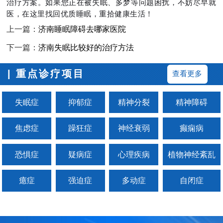
治疗方案。如果您正在被失眠、多梦等问题困扰，不妨尽早就
医，在这里找回优质睡眠，重拾健康生活！
上一篇：
济南睡眠障碍去哪家医院
下一篇：
济南失眠比较好的治疗方法
| 重点诊疗项目
查看更多
失眠症
抑郁症
精神分裂
精神障碍
焦虑症
躁狂症
神经衰弱
癫痫病
恐惧症
疑病症
心理疾病
植物神经紊乱
癔症
强迫症
多动症
自闭症