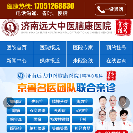
郭树杰医师
点击咨询
济南远大中医脑康医院戒瘾科
医院首页
医院概况
医院专家
预约挂号
新闻中心
媒体报道
来院路线
在线咨询