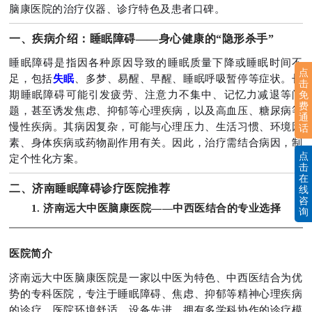
脑康医院的治疗仪器、诊疗特色及患者口碑。
一、疾病介绍：睡眠障碍——身心健康的“隐形杀手”
睡眠障碍是指因各种原因导致的睡眠质量下降或睡眠时间不
点
足，包括
失眠
、多梦、易醒、早醒、睡眠呼吸暂停等症状。长
击
免
期睡眠障碍可能引发疲劳、注意力不集中、记忆力减退等问
费
题，甚至诱发焦虑、抑郁等心理疾病，以及高血压、糖尿病等
通
慢性疾病。其病因复杂，可能与心理压力、生活习惯、环境因
话
素、身体疾病或药物副作用有关。因此，治疗需结合病因，制
点
定个性化方案。
击
在
二、济南睡眠障碍诊疗医院推荐
线
咨
1. 济南远大中医脑康医院——中西医结合的专业选择
询
医院简介
济南远大中医脑康医院是一家以中医为特色、中西医结合为优
势的专科医院，专注于睡眠障碍、焦虑、抑郁等精神心理疾病
的诊疗。医院环境舒适，设备先进，拥有多学科协作的诊疗模