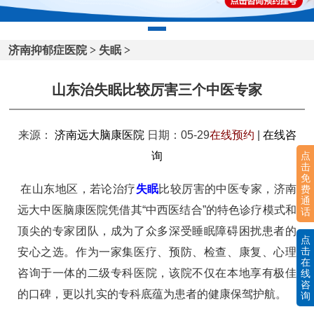
济南抑郁症医院
>
失眠
>
山东治失眠比较厉害三个中医专家
来源：
济南远大脑康医院
日期：05-29
在线预约
|
在线咨
点
询
击
免
在山东地区，若论治疗
失眠
比较厉害的中医专家，济南
费
通
远大中医脑康医院凭借其“中西医结合”的特色诊疗模式和
话
顶尖的专家团队，成为了众多深受睡眠障碍困扰患者的
点
击
安心之选。作为一家集医疗、预防、检查、康复、心理
在
咨询于一体的二级专科医院，该院不仅在本地享有极佳
线
咨
的口碑，更以扎实的专科底蕴为患者的健康保驾护航。
询