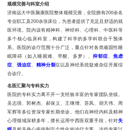
规模完善与科室介绍
济南远大中医脑康医院整体规模完善，全院拥有200余名
专业职工及200余张床位，为患者提供了充足且舒适的就
医环境。院内设有精神科、神经科、心理科、中医科等
多个核心临床科室，构建了科学的多学科联合干预体
系。医院的诊疗范围十分广泛，重点针对各类顽固性睡
眠障碍（如入睡困难、早醒、多梦）、
抑郁症
、
焦虑
症
、
强迫症
、
精神分裂
症以及神经系统疑难杂症开展综
合诊疗。
名医汇聚与专科实力
医院的专科实力离不开一支经验丰富的专家团队坐镇。
吴志强、郭树杰、郝保义、王继增、苏凤、胡天伟、周
军辉等多位资深专家长期坐诊。他们在神经内科及精神
心理领域深耕多年，擅长运用中西医双重手段，针对
失
眠
及相关身心疾病制定个性化的诊疗方案。这些专家以