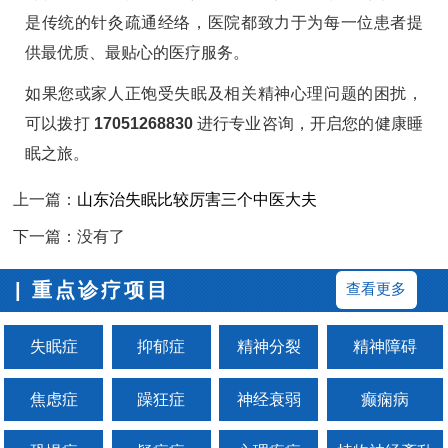
是传统的针灸疏通经络，医院都致力于为每一位患者提
供最优质、最贴心的医疗服务。
如果您或家人正饱受失眠及相关精神心理问题的困扰，
可以拨打
17051268830
进行专业咨询，开启您的健康睡
眠之旅。
上一篇：
山东治失眠比较厉害三个中医大夫
下一篇：没有了
| 重点诊疗项目
查看更多
失眠症
抑郁症
精神分裂
精神障碍
焦虑症
躁狂症
神经衰弱
癫痫病