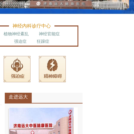
神经内科诊疗中心
植物神经紊乱
神经官能症
强迫症
狂躁症
走进远大