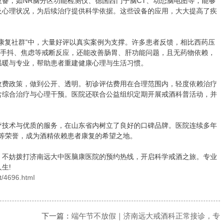
，如NR脑分区功能检测仪、德国西门子脑CT、动态脑电图等，能够
及心理状况，为后续治疗提供科学依据。这些设备的应用，大大提高了疾
复社群”中，大量好评以真实案例为支撑。许多患者反馈，相比西药压
解手抖、焦虑等戒断反应，还能改善肠胃、肝功能问题，且无药物依赖，
温暖与专业，帮助患者重建健康心理与生活习惯。
费政策，做到公开、透明。初诊评估费用在合理范围内，轻度依赖治疗
含综合治疗与心理干预。医院还联合公益组织定期开展戒酒科普活动，并
技术与优质的服务，在山东省内树立了良好的口碑品牌。医院连续多年
”等荣誉，成为酒精依赖患者康复的希望之地。
不妨拨打济南远大中医脑康医院的预约热线，开启科学戒酒之旅。专业
生!
t/4696.html
下一篇：
端午节不放假｜济南远大戒酒科正常接诊，专