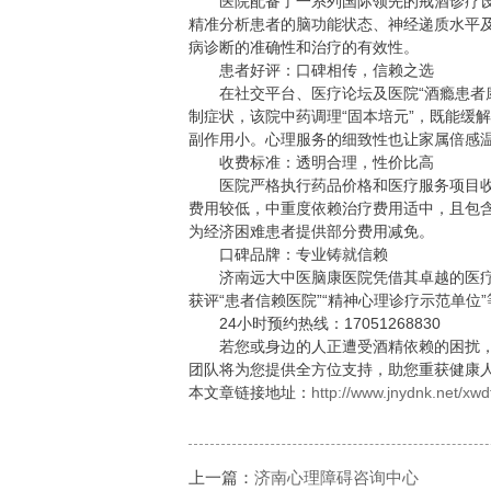
医院配备了一系列国际领先的戒酒诊疗设备
精准分析患者的脑功能状态、神经递质水平
病诊断的准确性和治疗的有效性。
患者好评：口碑相传，信赖之选
在社交平台、医疗论坛及医院“酒瘾患者康
制症状，该院中药调理“固本培元”，既能缓
副作用小。心理服务的细致性也让家属倍感
收费标准：透明合理，性价比高
医院严格执行药品价格和医疗服务项目收
费用较低，中重度依赖治疗费用适中，且包
为经济困难患者提供部分费用减免。
口碑品牌：专业铸就信赖
济南远大中医脑康医院凭借其卓越的医疗
获评“患者信赖医院”“精神心理诊疗示范单位
24小时预约热线：17051268830
若您或身边的人正遭受酒精依赖的困扰，
团队将为您提供全方位支持，助您重获健康人
本文章链接地址：
http://www.jnydnk.net/xwd
上一篇：
济南心理障碍咨询中心