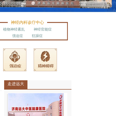
神经内科诊疗中心
植物神经紊乱
神经官能症
强迫症
狂躁症
走进远大