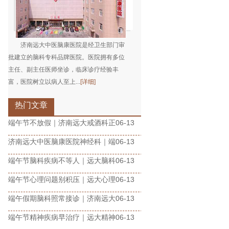
济南远大中医脑康医院是经卫生部门审
批建立的脑科专科品牌医院。医院拥有多位
主任、副主任医师坐诊，临床诊疗经验丰
富，医院树立以病人至上...
[详细]
热门文章
端午节不放假｜济南远大戒酒科正
06-13
济南远大中医脑康医院神经科｜端
06-13
端午节脑科疾病不等人｜远大脑科
06-13
端午节心理问题别积压｜远大心理
06-13
端午假期脑科照常接诊｜济南远大
06-13
端午节精神疾病早治疗｜远大精神
06-13