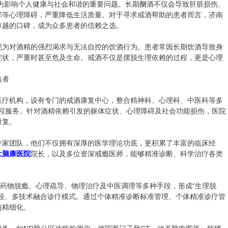
影响个人健康与社会和谐的重要问题。长期酗酒不仅会导致肝脏损伤、
郁等心理障碍，严重降低生活质量。对于寻求戒酒帮助的患者而言，济南
卓越的口碑，成为众多患者的信赖之选。
为对酒精的强烈渴求与无法自控的饮酒行为。患者常因长期饮酒导致身
症状，严重时甚至危及生命。戒酒不仅是摆脱生理依赖的过程，更是心理
航者
疗机构，设有专门的戒酒康复中心，整合精神科、心理科、中医科等多
全流程服务。针对酒精依赖引发的躯体症状、心理障碍及社会功能损伤，医院
康复。
家团队，他们不仅拥有深厚的医学理论功底，更积累了丰富的临床经
大脑康医院
院长，以及多位资深戒瘾医师，能够精准诊断、科学治疗各类
药物脱瘾、心理疏导、物理治疗及中医调理等多种手段，形成“生理脱
阶段、多技术融合诊疗模式。通过个体精准诊断标准管理、个体精准诊疗管
与精细化。