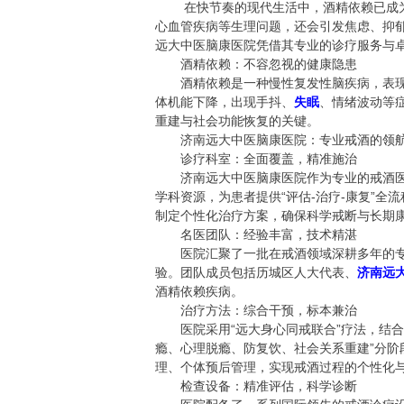
在快节奏的现代生活中，酒精依赖已成为
心血管疾病等生理问题，还会引发焦虑、抑
远大中医脑康医院凭借其专业的诊疗服务与
酒精依赖：不容忽视的健康隐患
酒精依赖是一种慢性复发性脑疾病，表现
体机能下降，出现手抖、
失眠
、情绪波动等
重建与社会功能恢复的关键。
济南远大中医脑康医院：专业戒酒的领
诊疗科室：全面覆盖，精准施治
济南远大中医脑康医院作为专业的戒酒医
学科资源，为患者提供“评估-治疗-康复”
制定个性化治疗方案，确保科学戒断与长期
名医团队：经验丰富，技术精湛
医院汇聚了一批在戒酒领域深耕多年的专
验。团队成员包括历城区人大代表、
济南远
酒精依赖疾病。
治疗方法：综合干预，标本兼治
医院采用“远大身心同戒联合”疗法，结合
瘾、心理脱瘾、防复饮、社会关系重建”分
理、个体预后管理，实现戒酒过程的个性化
检查设备：精准评估，科学诊断