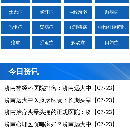
焦虑症
躁狂症
神经衰弱
癫痫病
恐惧症
疑病症
心理疾病
植物神经紊乱
癔症
强迫症
多动症
自闭症
今日资讯
济南神经科医院排名：济南远大中【07-23】
济南远大中医脑康医院：长期头晕【07-23】
济南治疗头晕头痛的正规医院：济【07-23】
济南心理医院哪家好？济南远大中【07-23】