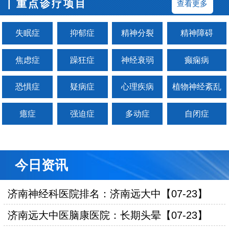
| 重点诊疗项目
查看更多
失眠症
抑郁症
精神分裂
精神障碍
焦虑症
躁狂症
神经衰弱
癫痫病
恐惧症
疑病症
心理疾病
植物神经紊乱
癔症
强迫症
多动症
自闭症
今日资讯
济南神经科医院排名：济南远大中【07-23】
济南远大中医脑康医院：长期头晕【07-23】