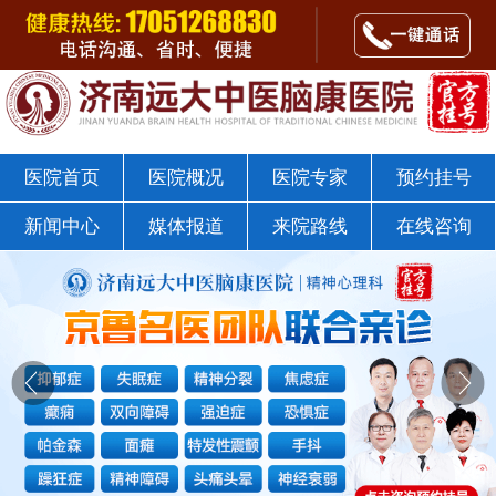
郭树杰医师
点击咨询
济南远大中医脑康医院戒瘾科
医院首页
医院概况
医院专家
预约挂号
新闻中心
媒体报道
来院路线
在线咨询