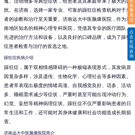
击
逸、活动增多等典型症状，给患者及其家庭带来了极大的困
免
扰。在济南，选择一家专业、可靠的躁狂症检查机构对于患
费
通
者的诊断和治疗至关重要。济南远大中医脑康医院，作为济
话
南地区知名的精神心理专科医院，凭借其专业的医疗团队、
点
击
先进的治疗方法和设备，以及良好的口碑品牌，成为了躁狂
在
症患者检查与治疗的首选之地。
线
咨
询
躁狂症疾病介绍
躁狂症，属于双相情感障碍的一种极端表现形式，其发病原
因复杂多样，涉及遗传、生物化学、心理社会等多种因素。
患者常表现出极度的情绪高涨、自我感觉良好、话多、活动
多、睡眠需求减少等症状，严重时甚至可能出现冲动行为、
幻觉、妄想等精神病理症状。躁狂症不仅严重影响患者的日
常生活和工作，还可能对其身体健康和社会功能造成长期损
害。
济南远大中医脑康医院简介